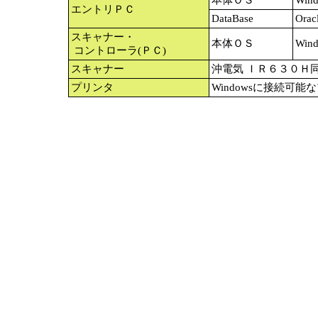
本体ＯＳ
Win
エントリＰＣ
DataBase
Or
スキャナー・
本体ＯＳ
Win
コントローラ(ＰＣ)
スキャナー
沖電気 ＩＲ６３０Ｈ
プリンタ
Windowsに接続可